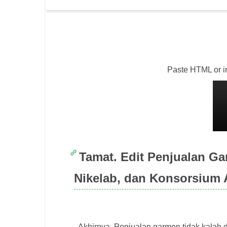
Paste HTML or img
Tamat. Edit Penjualan G
Nikelab, dan Konsorsium 
Akhirnya. Penjualan garmen tidak kalah 