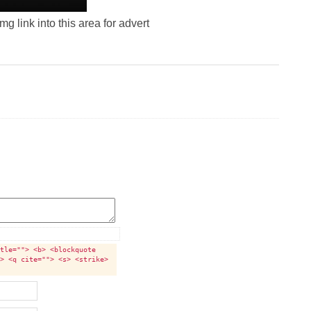
g link into this area for advert
itle=""> <b> <blockquote
i> <q cite=""> <s> <strike>