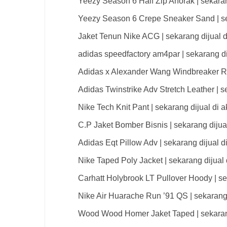
Yeezy Season 6 Half Zip Anorak | sekarang
Yeezy Season 6 Crepe Sneaker Sand | sek
Jaket Tenun Nike ACG | sekarang dijual d
adidas speedfactory am4par | sekarang dij
Adidas x Alexander Wang Windbreaker Red
Adidas Twinstrike Adv Stretch Leather | s
Nike Tech Knit Pant | sekarang dijual di a
C.P Jaket Bomber Bisnis | sekarang dijual
Adidas Eqt Pillow Adv | sekarang dijual d
Nike Taped Poly Jacket | sekarang dijual 
Carhatt Holybrook LT Pullover Hoody | sek
Nike Air Huarache Run ’91 QS | sekarang 
Wood Wood Homer Jaket Taped | sekarang 