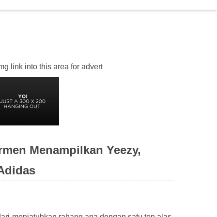
 link into this area for advert
armen Menampilkan Yeezy,
Adidas
dari menjatuhkan rahang apa dengan satu ton alas