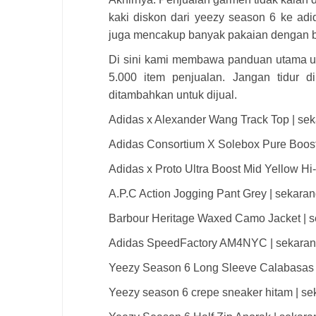
kaki diskon dari yeezy season 6 ke adid
juga mencakup banyak pakaian dengan b
Di sini kami membawa panduan utama un
5.000 item penjualan. Jangan tidur d
ditambahkan untuk dijual.
Adidas x Alexander Wang Track Top | seka
Adidas Consortium X Solebox Pure Boost |
Adidas x Proto Ultra Boost Mid Yellow Hi-
A.P.C Action Jogging Pant Grey | sekarang
Barbour Heritage Waxed Camo Jacket | sek
Adidas SpeedFactory AM4NYC | sekarang d
Yeezy Season 6 Long Sleeve Calabasas Tee
Yeezy season 6 crepe sneaker hitam | sek