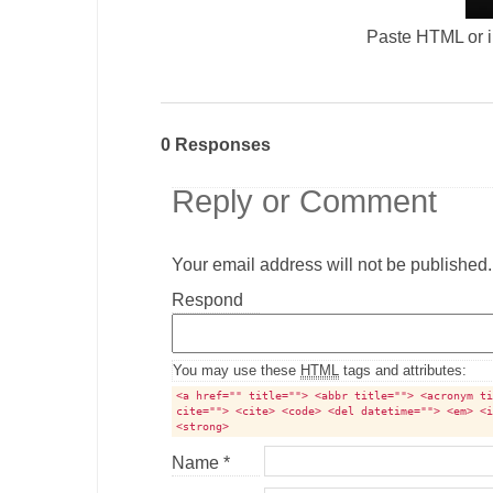
Paste HTML or im
0 Responses
Reply or Comment
Your email address will not be published.
Comment
Respond
textarea
box
You may use these
HTML
tags and attributes:
<a href="" title=""> <abbr title=""> <acronym t
cite=""> <cite> <code> <del datetime=""> <em> <
<strong>
Name
*